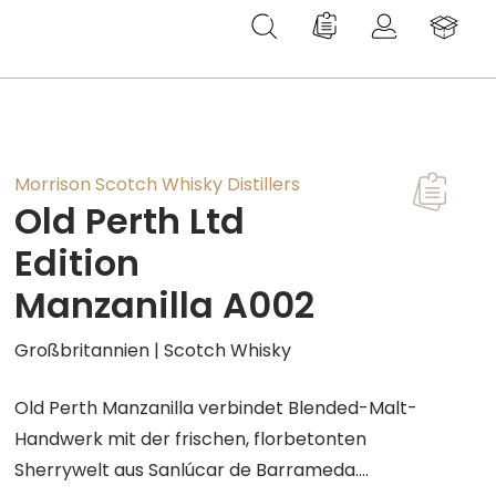
Du hast 0 Produkte au
Morrison Scotch Whisky Distillers
Old Perth Ltd
Edition
Manzanilla A002
Großbritannien | Scotch Whisky
Old Perth Manzanilla verbindet Blended-Malt-
Handwerk mit der frischen, florbetonten
Sherrywelt aus Sanlúcar de Barrameda.