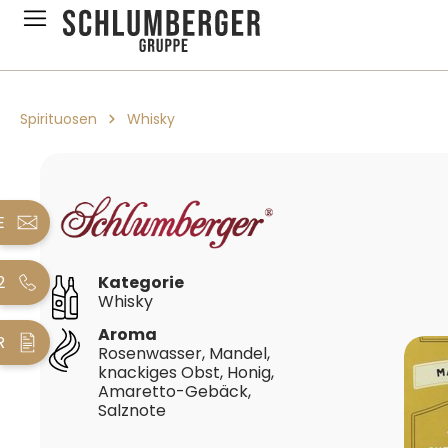
pringen
Zur Hauptnavigation springen
Spirituosen
Whisky
Bildergalerie überspringen
E
2
Kategorie
Whisky
Aroma
R
Rosenwasser, Mandel,
knackiges Obst, Honig,
Amaretto-Gebäck,
Salznote