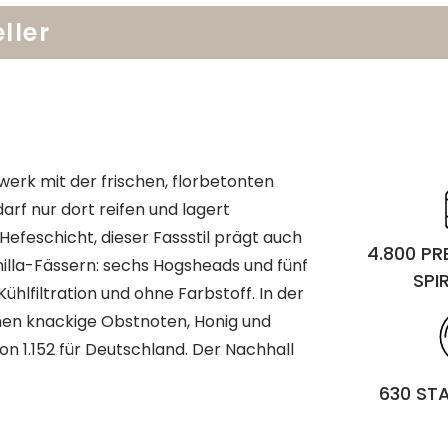
ller
erk mit der frischen, florbetonten
rf nur dort reifen und lagert
efeschicht, dieser Fassstil prägt auch
4.800 P
illa-Fässern: sechs Hogsheads und fünf
SPI
Kühlfiltration und ohne Farbstoff. In der
en knackige Obstnoten, Honig und
n 1.152 für Deutschland. Der Nachhall
630 ST