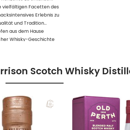
e vielfältigen Facetten des
cksintensives Erlebnis zu
alität und Tradition
opfen aus dem Hause
ischer Whisky-Geschichte
rison Scotch Whisky Distil