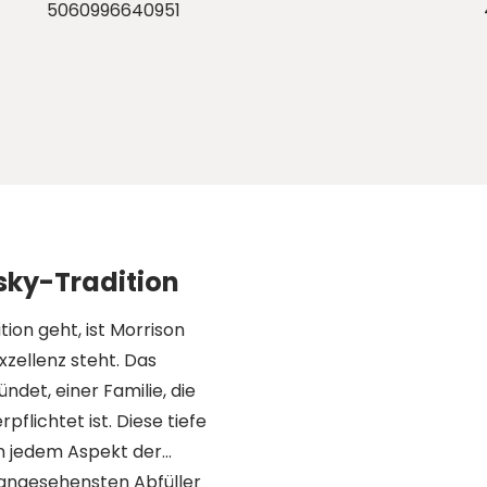
5060996640951
sky-Tradition
ion geht, ist Morrison
xzellenz steht. Das
det, einer Familie, die
flichtet ist. Diese tiefe
in jedem Aspekt der
 angesehensten Abfüller