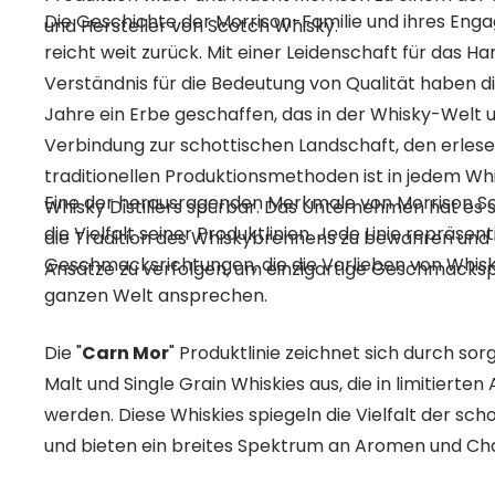
Die Geschichte der Morrison-Familie und ihres Eng
und Hersteller von Scotch Whisky.
reicht weit zurück. Mit einer Leidenschaft für das 
Verständnis für die Bedeutung von Qualität haben di
Jahre ein Erbe geschaffen, das in der Whisky-Welt u
Verbindung zur schottischen Landschaft, den erles
traditionellen Produktionsmethoden ist in jedem Wh
Eine der herausragenden Merkmale von Morrison Scot
Whisky Distillers spürbar. Das Unternehmen hat es 
die Vielfalt seiner Produktlinien. Jede Linie repräsent
die Tradition des Whiskybrennens zu bewahren und g
Geschmacksrichtungen, die die Vorlieben von Whis
Ansätze zu verfolgen, um einzigartige Geschmackspr
ganzen Welt ansprechen.
Die "
Carn Mor
" Produktlinie zeichnet sich durch sor
Malt und Single Grain Whiskies aus, die in limitierten
werden. Diese Whiskies spiegeln die Vielfalt der sc
und bieten ein breites Spektrum an Aromen und Ch