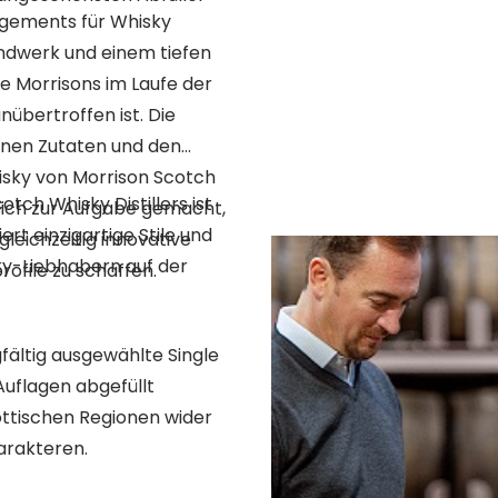
agements für Whisky
Handwerk und einem tiefen
e Morrisons im Laufe der
nübertroffen ist. Die
enen Zutaten und den
isky von Morrison Scotch
ch Whisky Distillers ist
sich zur Aufgabe gemacht,
iert einzigartige Stile und
leichzeitig innovative
ky-Liebhabern auf der
ofile zu schaffen.
gfältig ausgewählte Single
 Auflagen abgefüllt
hottischen Regionen wider
arakteren.