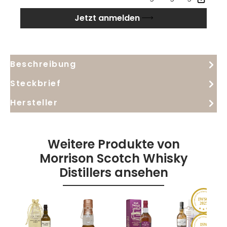
Die Verbindung aus Frucht, Würze und
Jetzt anmelden
Sherryfassprägung sorgt für Tiefe und Ausdruck. Im
langen Nachhall treten Noten von Früchtekompott
und anhaltenden Gewürzen hervor. Ein
charaktervoller Blended Malt, der die traditionelle
Beschreibung
Speyside-Stilistik und die Handschrift von Morrison
Scotch Whisky Distillers eindrucksvoll widerspiegelt.
Steckbrief
Hersteller
Weitere Produkte von
Morrison Scotch Whisky
Distillers ansehen
IWSC
2025
ISW