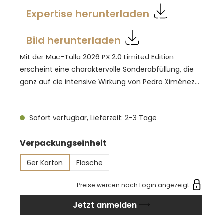
Expertise herunterladen
Bild herunterladen
Mit der Mac-Talla 2026 PX 2.0 Limited Edition
erscheint eine charaktervolle Sonderabfüllung, die
ganz auf die intensive Wirkung von Pedro Ximénez
Sherry Casks setzt. Die Reifung in diesen Fässern
verleiht dem Whisky eine besonders dichte,
Sofort verfügbar, Lieferzeit: 2-3 Tage
ausdrucksstarke Stilistik, die von Tiefe, Struktur und
aromatischer Fülle geprägt ist. Die Abfüllung mit
auswählen
Verpackungseinheit
52,8 % vol. unterstreicht den kraftvollen Auftritt und
sorgt für ein intensives Geschmackserlebnis mit
6er Karton
Flasche
klarer Präsenz. Diese Limited Edition richtet sich an
Genießer, die Whiskys mit markanter Fassreifung
Preise werden nach Login angezeigt
und kräftigem Profil schätzen. Mac-Talla 2026 PX 2.0
Jetzt anmelden
verbindet die opulente Handschrift von Pedro
Ximénez Sherry Casks mit einer selbstbewussten