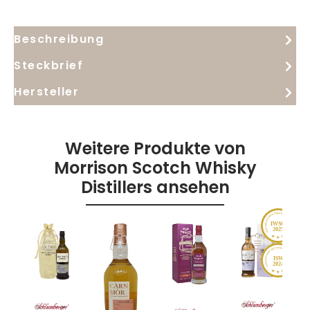
Trinkstärke und positioniert sich damit als
besondere Abfüllung für Kenner, Sammler und alle,
Beschreibung
die limitierte Editionen mit eigenständigem
Charakter suchen.
Steckbrief
Hersteller
Weitere Produkte von
Morrison Scotch Whisky
Distillers ansehen
IWSC
2025
ISW
2024