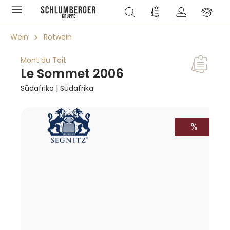
alt springen
Du hast 0 Produkte a
Wein
Rotwein
Mont du Toit
Le Sommet 2006
Südafrika | Südafrika
Bildergalerie überspringen
RABATT
%