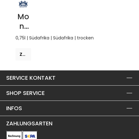
Mo
nt
du
0,75l | Südafrika | Südafrika | trocken
Toit
201
Zum Produkt
6
SERVICE KONTAKT
SHOP SERVICE
INFOS
ZAHLUNGSARTEN