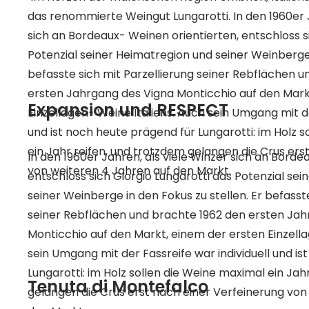
das renommierte Weingut Lungarotti. In den 1960er J
sich an Bordeaux- Weinen orientierten, entschloss s
Potenzial seiner Heimatregion und seiner Weinberge in
befasste sich mit Parzellierung seiner Rebflächen 
ersten Jahrgang des Vigna Monticchio auf den Mark
Expansion und RESPECT
Einzellagen- Weine Italiens. Auch sein Umgang mit der Fassreife war individuell
und ist noch heute prägend für Lungarotti: im Holz 
ein Jahr reifen, und trotzdem gelangen die Crus ers
In den 1960er Jahren, als viele Winzer sich an Borde
von weiteren 4 Jahren auf den Markt.
entschloss sich Giorgio Lungarotti das Potenzial se
seiner Weinberge in den Fokus zu stellen. Er befasste sich mit Parzellierung
seiner Rebflächen und brachte 1962 den ersten Jah
Monticchio auf den Markt, einem der ersten Einzellagen
sein Umgang mit der Fassreife war individuell und i
Lungarotti: im Holz sollen die Weine maximal ein Jah
Tenuta di Montefalco
gelangen die Crus erst nach einer Verfeinerung von