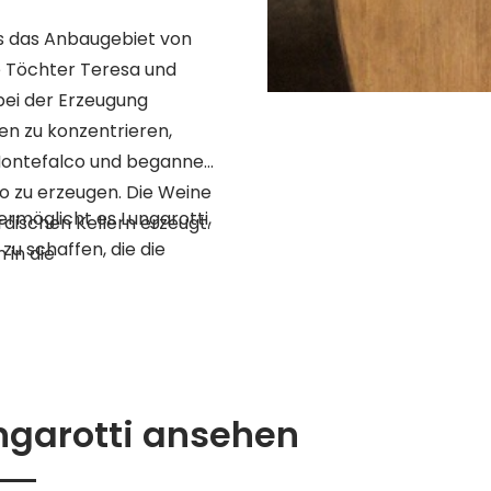
ss das Anbaugebiet von
 bei der Erzeugung
en zu konzentrieren,
 Montefalco und begannen,
to zu erzeugen.
Die Weine
ermöglicht es Lungarotti,
dischen Kellern erzeugt.
u schaffen, die die
 in die
ngarotti ansehen