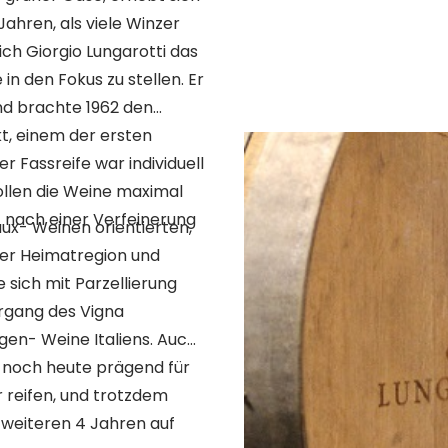
ahren, als viele Winzer
ich Giorgio Lungarotti das
 den Fokus zu stellen. Er
und brachte 1962 den
t, einem der ersten
sollen die Weine maximal
t nach einer Verfeinerung
aux- Weinen orientierten,
iner Heimatregion und
rgang des Vigna
- Weine Italiens. Auch
st noch heute prägend für
r reifen, und trotzdem
 weiteren 4 Jahren auf