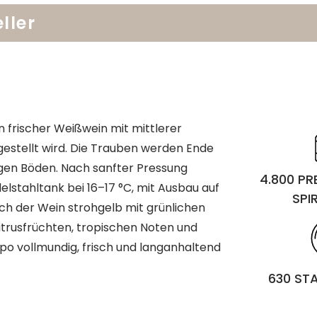
ller
n frischer Weißwein mit mittlerer
gestellt wird. Die Trauben werden Ende
gen Böden. Nach sanfter Pressung
4.800 P
delstahltank bei 16–17 °C, mit Ausbau auf
SPI
sich der Wein strohgelb mit grünlichen
itrusfrüchten, tropischen Noten und
o vollmundig, frisch und langanhaltend
630 ST