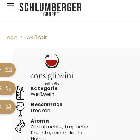
pringen
Zur Hauptnavigation springen
Wein
Weißwein
Bildergalerie überspringen
E
2
Kategorie
Weißwein
Geschmack
R
trocken
Aroma
Zitrusfrüchte, tropische
Früchte, mineralische
Noten