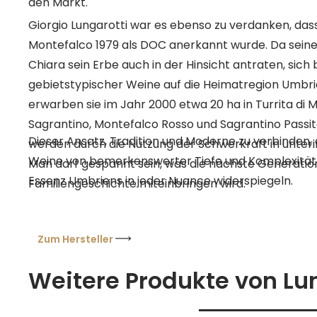
den Markt.
Giorgio Lungarotti war es ebenso zu verdanken, da
Montefalco 1979 als DOC anerkannt wurde. Da seine Töchter Teresa und
Chiara sein Erbe auch in der Hinsicht antraten, sich
gebietstypischer Weine auf die Heimatregion Umbri
erwarben sie im Jahr 2000 etwa 20 ha in Turrita di
Sagrantino, Montefalco Rosso und Sagrantino Passi
Dieser Ansatz, Tradition und Moderne zu verbinden, 
werden durch die Nutzung der Schwerkraft in unterir
Weine von bemerkenswerter Tiefe und Komplexität z
Man darf gespannt sein, was die nächste Generation
Essenz Umbriens in jeder Nuance widerspiegeln.
Familiengeschichte miteinbringen wird.
Zum Hersteller
Weitere Produkte von Lu