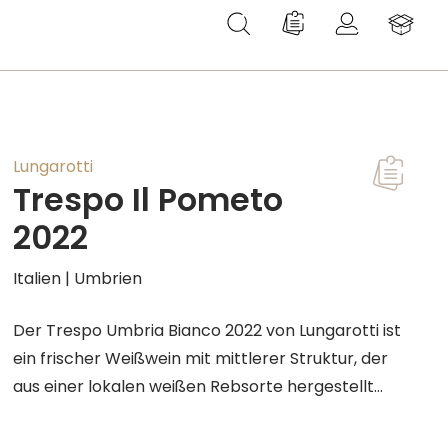
Du hast 0 Produkte au
Lungarotti
Trespo Il Pometo
T
2022
Italien | Umbrien
Der Trespo Umbria Bianco 2022 von Lungarotti ist
ein frischer Weißwein mit mittlerer Struktur, der
aus einer lokalen weißen Rebsorte hergestellt
wird. Die Trauben werden Ende September
geerntet und wachsen auf mittelgründigen