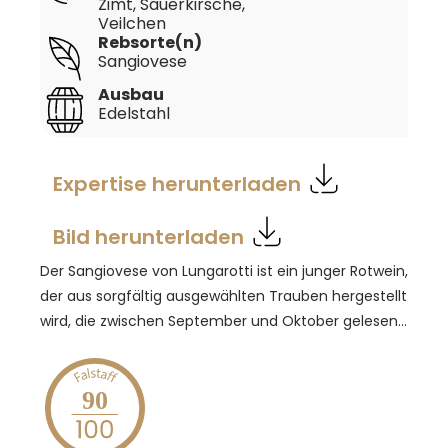
Zimt, Sauerkirsche,
Veilchen
Rebsorte(n)
Sangiovese
Ausbau
Edelstahl
Expertise herunterladen
Bild herunterladen
Der Sangiovese von Lungarotti ist ein junger Rotwein,
der aus sorgfältig ausgewählten Trauben hergestellt
wird, die zwischen September und Oktober gelesen
werden. Nach sanfter Pressung wird der Most kalt im
Edelstahltank vergoren und auf feiner Hefe bei
niedrigen Temperaturen bis zur Abfüllung gelagert.
90
Im Glas präsentiert sich der Wein in intensivem Rot
mit violetten Nuancen. In der Nase zeigen sich