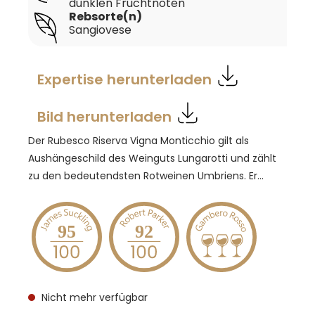
dunklen Fruchtnoten
Rebsorte(n)
Sangiovese
Expertise herunterladen
Bild herunterladen
Der Rubesco Riserva Vigna Monticchio gilt als
Aushängeschild des Weinguts Lungarotti und zählt
zu den bedeutendsten Rotweinen Umbriens. Er
stammt aus der Einzellage Monticchio in Torgiano,
wo ausschließlich Sangiovese-Trauben unter
besten Bedingungen wachsen. Nach der
95
92
traditionellen Maischegärung reift der Wein drei
Jahre in großen Eichenfässern und weitere Jahre in
der Flasche. Im Glas zeigt sich ein tiefes Rubinrot.
Nicht mehr verfügbar
Die Nase offenbart ein komplexes Aromenspektrum