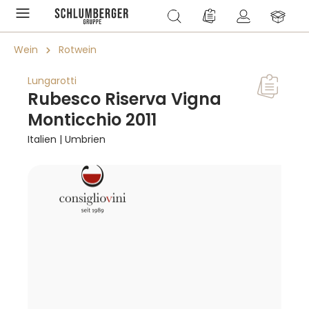
alt springen
Du hast 0 Produkte a
Wein
Rotwein
Lungarotti
Rubesco Riserva Vigna
Monticchio 2011
Italien | Umbrien
Bildergalerie überspringen