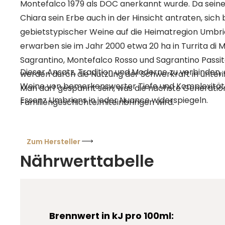
Montefalco 1979 als DOC anerkannt wurde. Da seine Töchter Teresa und
Chiara sein Erbe auch in der Hinsicht antraten, sich
gebietstypischer Weine auf die Heimatregion Umbri
erwarben sie im Jahr 2000 etwa 20 ha in Turrita di
Sagrantino, Montefalco Rosso und Sagrantino Passi
Dieser Ansatz, Tradition und Moderne zu verbinden, 
werden durch die Nutzung der Schwerkraft in unterir
Weine von bemerkenswerter Tiefe und Komplexität z
Man darf gespannt sein, was die nächste Generation
Essenz Umbriens in jeder Nuance widerspiegeln.
Familiengeschichte miteinbringen wird.
Zum Hersteller
Nährwerttabelle
Brennwert in kJ pro 100ml: