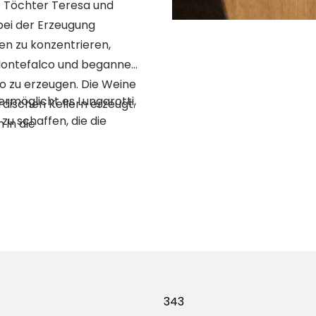
 bei der Erzeugung
en zu konzentrieren,
 Montefalco und begannen,
to zu erzeugen.
Die Weine
ermöglicht es Lungarotti,
dischen Kellern erzeugt.
u schaffen, die die
 in die
343