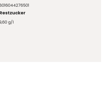
8016044276501
Restzucker
9,60 g/l