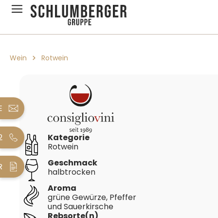
pringen
Zur Hauptnavigation springen
Wein
Rotwein
Bildergalerie überspringen
E
2
Kategorie
Rotwein
Geschmack
R
halbtrocken
Aroma
grüne Gewürze, Pfeffer
und Sauerkirsche
Rebsorte(n)