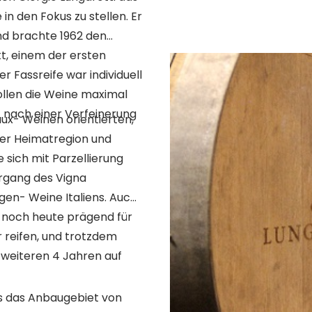
 den Fokus zu stellen. Er
und brachte 1962 den
t, einem der ersten
sollen die Weine maximal
t nach einer Verfeinerung
aux- Weinen orientierten,
iner Heimatregion und
rgang des Vigna
- Weine Italiens. Auch
st noch heute prägend für
r reifen, und trotzdem
 weiteren 4 Jahren auf
ss das Anbaugebiet von