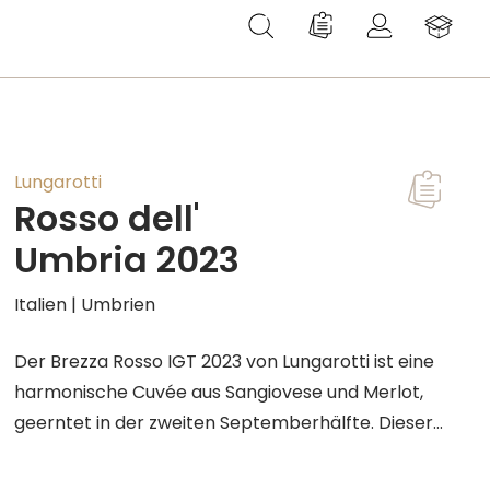
Du hast 0 Produkte au
Lungarotti
Rosso dell'
T
Umbria 2023
Italien | Umbrien
Der Brezza Rosso IGT 2023 von Lungarotti ist eine
harmonische Cuvée aus Sangiovese und Merlot,
geerntet in der zweiten Septemberhälfte. Dieser
moderne, mittelkräftige Rotwein besticht durch
florale und würzige Aromen von grünen