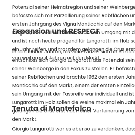
Potenzial seiner Heimatregion und seiner Weinberge in
befasste sich mit Parzellierung seiner Rebflächen 
ersten Jahrgang des Vigna Monticchio auf den Mark
Expansion und RESPECT
Einzellagen- Weine Italiens. Auch sein Umgang mit der Fassreife war individuell
und ist noch heute prägend für Lungarotti: im Holz 
ein Jahr reifen, und trotzdem gelangen die Crus ers
In den 1960er Jahren, als viele Winzer sich an Borde
von weiteren 4 Jahren auf den Markt.
entschloss sich Giorgio Lungarotti das Potenzial se
seiner Weinberge in den Fokus zu stellen. Er befasste sich mit Parzellierung
seiner Rebflächen und brachte 1962 den ersten Jah
Monticchio auf den Markt, einem der ersten Einzellagen
sein Umgang mit der Fassreife war individuell und i
Lungarotti: im Holz sollen die Weine maximal ein Jah
Tenuta di Montefalco
gelangen die Crus erst nach einer Verfeinerung von
den Markt.
Giorgio Lungarotti war es ebenso zu verdanken, da