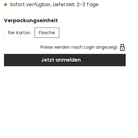
Sofort verfügbar, Lieferzeit: 2-3 Tage
Gewürzen, Pfeffer, Zimt und einem Hauch von
Sauerkirsche. Am Gaumen zeigt er eine
auswählen
Verpackungseinheit
unmittelbare Fruchtigkeit mit angenehmen
floralen Anklängen, harmonischen Tanninen und
6er Karton
Flasche
einem weichen, anhaltenden Abgang.
Preise werden nach Login angezeigt
Jetzt anmelden