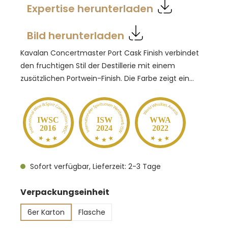
Expertise herunterladen
Bild herunterladen
Kavalan Concertmaster Port Cask Finish verbindet
den fruchtigen Stil der Destillerie mit einem
zusätzlichen Portwein-Finish. Die Farbe zeigt ein
warmes Rotbraun, im Duft liegen tropische Früchte
über Honig, Vanille und Kokos, dazu eine weiche
Süße, die an Marshmallow erinnert. Am Gaumen
IWSC
ISW
WWA
2016
2024
2022
wirkt der Whisky vollmundig, rund und
mehrschichtig, mit deutlicher Frucht und sanftem
Fassdruck. Pur serviert entfaltet er seine Aromatik
Sofort verfügbar, Lieferzeit: 2-3 Tage
besonders stimmig, wenn Zeit zum Entdecken
bleibt. Ein idealer Dram für den Abend, der auch zu
auswählen
Verpackungseinheit
cremigen Desserts oder Gebäck sehr gut
harmoniert.
6er Karton
Flasche