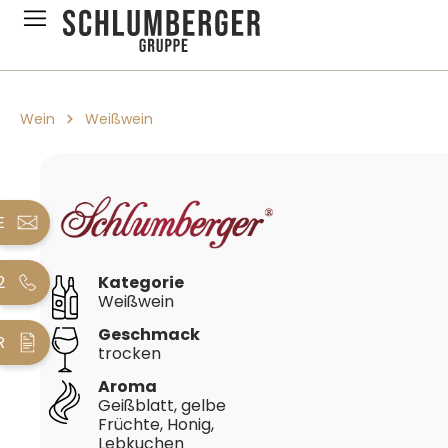
pringen
Zur Hauptnavigation springen
Wein
Weißwein
Bildergalerie überspringen
E
2
Kategorie
Weißwein
Geschmack
R
trocken
Aroma
Geißblatt, gelbe
Früchte, Honig,
Lebkuchen