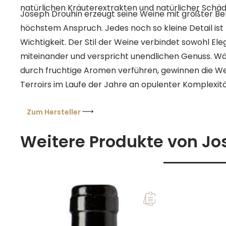
natürlichen Kräuterextrakten und natürlicher Schä
Joseph Drouhin erzeugt seine Weine mit größter B
höchstem Anspruch. Jedes noch so kleine Detail ist 
Wichtigkeit. Der Stil der Weine verbindet sowohl El
miteinander und verspricht unendlichen Genuss. W
durch fruchtige Aromen verführen, gewinnen die 
Terroirs im Laufe der Jahre an opulenter Komplexit
sind die idealen Begleiter für jede Küche und weltwe
Restaurants und vornehmsten Weinkellern zu Hause
Zum Hersteller
Weitere Produkte von J