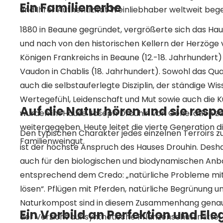
Ein Familienerbe
und Ihrer Authentizität Weinliebhaber weltweit bege
1880 in Beaune gegründet, vergrößerte sich das Ha
und nach von den historischen Kellern der Herzöge
Königen Frankreichs in Beaune (12.-18. Jahrhundert) 
Vaudon in Chablis (18. Jahrhundert). Sowohl das Qua
auch die selbstauferlegte Disziplin, der ständige Wi
Wertegefühl, Leidenschaft und Mut sowie auch die K
Auf die Natur hören und sie resp
wurden im Hause Joseph Drouhin von Generation z
weitergegeben. Heute leitet die vierte Generation 
Den typischen Charakter jedes einzelnen Terroirs z
Familienweingut.
ist der höchste Anspruch des Hauses Drouhin. Desha
auch für den biologischen und biodynamischen Anb
entsprechend dem Credo: „natürliche Probleme mit 
lösen“. Pflügen mit Pferden, natürliche Begrünung 
Naturkompost sind in diesem Zusammenhang genaus
Ein Vorbild an Perfektion und El
der Verzicht auf synthetische Pflanzenschutzmittel