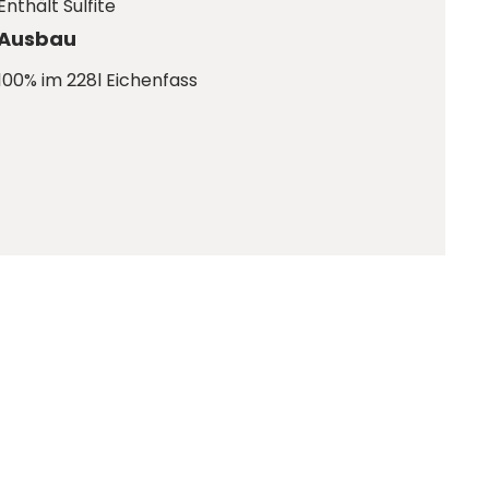
Enthält Sulfite
Ausbau
100% im 228l Eichenfass