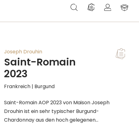
Du hast 0 Produkte au
Joseph Drouhin
Saint-Romain
2023
Frankreich | Burgund
Saint-Romain AOP 2023 von Maison Joseph
Drouhin ist ein sehr typischer Burgund-
Chardonnay aus den hoch gelegenen
Weinbergen der Côte de Beaune. Die Reben
wurzeln in argilo-kalkigem Untergrund; das prägt