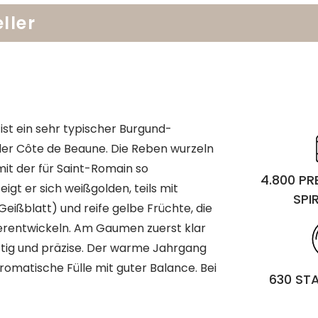
ller
st ein sehr typischer Burgund-
r Côte de Beaune. Die Reben wurzeln
mit der für Saint-Romain so
4.800 P
eigt er sich weißgolden, teils mit
SPI
Geißblatt) und reife gelbe Früchte, die
terentwickeln. Am Gaumen zuerst klar
aftig und präzise. Der warme Jahrgang
romatische Fülle mit guter Balance. Bei
630 ST