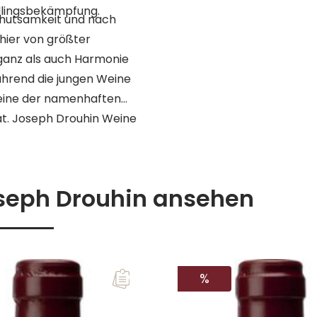
dlingsbekämpfung.
ehutsamkeit und nach
hier von größter
eganz als auch Harmonie
ährend die jungen Weine
Weine der namenhaften
ät. Joseph Drouhin Weine
it in den besten
.
oseph Drouhin ansehen
RABATT
%