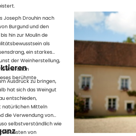
istert.
us Joseph Drouhin nach
 von Burgund und den
bis hin zur Moulin de
litätsbewusstsein als
ssensdrang, ein starkes
unst der Weinherstellung,
ektieren
u Generation
dieses berühmte
um Ausdruck zu bringen,
lb hat sich das Weingut
au entschieden,
natürlichen Mitteln
und die Verwendung von
o selbstverständlich wie
eganz
 zu Gunsten von