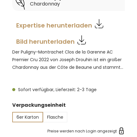
Chardonnay
Expertise herunterladen
Bild herunterladen
Der Puligny-Montrachet Clos de la Garenne AC
Premier Cru 2022 von Joseph Drouhin ist ein großer
Chardonnay aus der Côte de Beaune und stammt
aus einem nur 1,5 Hektar kleinen Weinberg im
oberen Bereich der Appellation. Kalkstein,
Sofort verfügbar, Lieferzeit: 2-3 Tage
ockerfarbene Erde und Kiesel prägen den Standort
und unterstreichen den feinen, terroirbetonten
auswählen
Verpackungseinheit
Charakter. Die Trauben werden von Hand gelesen;
nach langsamer Pressung erfolgen alkoholische und
6er Karton
Flasche
malolaktische Gärung sowie der Ausbau über 16 bis
18 Monate in französischen Eichenfässern, davon
Preise werden nach Login angezeigt
rund 20 bis 25 Prozent neu. Blassgolden im Glas,