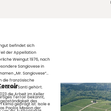
ngut befindet sich
eil der Appellation
erliche Weingut 1976, nach
esondere Sangiovese in
tznamen „Mr. Sangiovese“
n die französische
erroir
t Biondi Santi gehört.
3 die Arbeit im Keller
gartiges Terroir bekannt,
Eigenständigkeit des
Klima geprägt ist. Isole e
s Paolos Mission der
, um die Authentizität