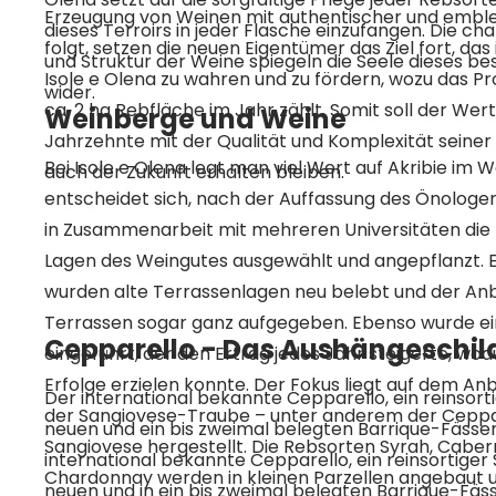
Erzeugung von Weinen mit authentischer und emble
dieses Terroirs in jeder Flasche einzufangen. Die ch
folgt, setzen die neuen Eigentümer das Ziel fort, das 
und Struktur der Weine spiegeln die Seele dieses 
Isole e Olena zu wahren und zu fördern, wozu das Pr
wider.
ca. 2 ha Rebfläche im Jahr zählt. Somit soll der Wert
Weinberge und Weine
Jahrzehnte mit der Qualität und Komplexität seiner
Bei Isole e Olena legt man viel Wert auf Akribie im 
auch der Zukunft erhalten bleiben.
entscheidet sich, nach der Auffassung des Önologen,
in Zusammenarbeit mit mehreren Universitäten die 
Lagen des Weingutes ausgewählt und angepflanzt. 
wurden alte Terrassenlagen neu belebt und der An
Terrassen sogar ganz aufgegeben. Ebenso wurde ein
Cepparello - Das Aushängeschil
eingeführt, der den Ertrag jedes Jahr steigerte, w
Erfolge erzielen konnte. Der Fokus liegt auf dem Anb
Der international bekannte Cepparello, ein reinsortig
der Sangiovese-Traube – unter anderem der Ceppar
neuen und ein bis zweimal belegten Barrique-Fässern
Sangiovese hergestellt. Die Rebsorten Syrah, Cabe
international bekannte Cepparello, ein reinsortiger 
Chardonnay werden in kleinen Parzellen angebaut und
neuen und in ein bis zweimal belegten Barrique-Fäs