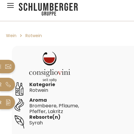
pringen
Zur Hauptnavigation springen
Wein
Rotwein
Bildergalerie überspringen
E
2
Kategorie
Rotwein
Aroma
R
Brombeere, Pflaume,
Pfeffer, Lakritz
Rebsorte(n)
Syrah