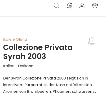
Du hast 0 Produkte au
Isole e Olena
Collezione Privata
Syrah 2003
Italien | Toskana
Der Syrah Collezione Privata 2003 zeigt sich in
intensivem Purpurrot. In der Nase entfalten sich
Aromen von Brombeeren, Pflaumen, schwarzem
Pfeffer und Lakritz, ergänzt durch feine
Kräuternoten. Am Gaumen präsentiert sich der