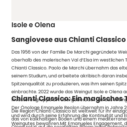
Isole e Olena
Sangiovese aus Chianti Classico
Das 1956 von der Familie De Marchi gegründete Wei
oberhalb des malerischen Val d‘Elsa im westlichen T
Chianti Classico. Paolo de Marchi übernahm das elt
seinem Studium, und arbeitete akribisch daran insb
Spitzenqualität zu produzieren, was ihm seinen Spi
einbrachte. 2022 wurde das Weingut Isole e Olena a
Chianti Classico: Ein magisches T
Investorengruppe EPI übergeben, der u.a. das Weingu
Der Önologe Emanuele Reolon übernahm in Jahre 202
Die Region Chianti Classico ist weltweit für ihr einzi
und wird durch seine Erfahrung die Kontinuität und 
das von kalkhaltigen Böden und einem mediterranen 
Weingutes bewahren.Mit Emanueles Engagement, da
Olena setzt auf die sorgfältige Pflege jeder Rebsorte