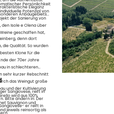
matischer Persönlichkeit
arakteristische Eleganz
individuelle Potenzial von
besonderen Anbaugebiets
ojekt der Sanierung von
, den Isole e Olena über
 Weine geschaffen hat,
Weinberg, denn dort
 die Qualität. So wurden
besten Klone für die
Ende der 70er Jahre
bau in schlechteren
 sehr kurzer Rebschnitt
d
odurch das Weingut große
au und der Kultivierung
er Sangiovese, reift in
ello wird aus 100%
. Bitte ändern in: Der
rnet Sauvignon und
Sangiovese- er reift in
 jeweils reinsortig als
sern.