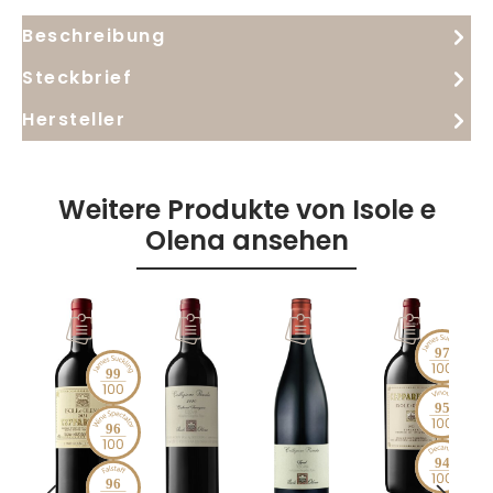
Hauptspeisen mit rotem fleisch.
Beschreibung
Steckbrief
Hersteller
Weitere Produkte von Isole e
Olena ansehen
97
99
95
96
94
96