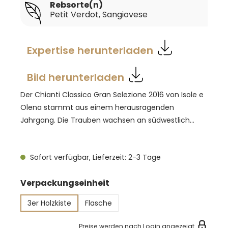
Rebsorte(n)
Petit Verdot
, Sangiovese
Expertise herunterladen
Bild herunterladen
Der Chianti Classico Gran Selezione 2016 von Isole e
Olena stammt aus einem herausragenden
Jahrgang. Die Trauben wachsen an südwestlich
ausgerichteten Hängen in Höhenlagen zwischen 350
und 480 Metern über dem Meeresspiegel. Die Böden
Sofort verfügbar, Lieferzeit: 2-3 Tage
bestehen überwiegend aus Galestro und Kalk-Stein,
was dem Wein seine markante Mineralität verleiht.
auswählen
Verpackungseinheit
Im Glas zeigt sich ein tiefdunkles Rubinrot mit
samtigem Schimmer. Das Bouquet ist vielschichtig
3er Holzkiste
Flasche
und konzentriert, geprägt von Aromen reifer
Pflaumen, Schwarzkirschen, Gewürzen und einem
Preise werden nach Login angezeigt