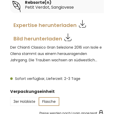
Rebsorte(n)
Petit Verdot
, Sangiovese
Expertise herunterladen
Bild herunterladen
Der Chianti Classico Gran Selezione 2016 von Isole e
Olena stammt aus einem herausragenden
Jahrgang. Die Trauben wachsen an südwestlich
ausgerichteten Hängen in Höhenlagen zwischen 350
und 480 Metern über dem Meeresspiegel. Die Böden
Sofort verfügbar, Lieferzeit: 2-3 Tage
bestehen überwiegend aus Galestro und Kalk-Stein,
was dem Wein seine markante Mineralität verleiht.
auswählen
Verpackungseinheit
Im Glas zeigt sich ein tiefdunkles Rubinrot mit
samtigem Schimmer. Das Bouquet ist vielschichtig
3er Holzkiste
Flasche
und konzentriert, geprägt von Aromen reifer
Pflaumen, Schwarzkirschen, Gewürzen und einem
Preise werden nach Login angezeigt