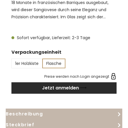
18 Monate in französischen Barriques ausgebaut,
wird dieser Sangiovese durch seine Eleganz und
Präzision charakterisiert. Im Glas zeigt sich der
Cepparello in intensivem rubinrotem Gewand. In der
Nase Aromen von roten Früchten wie Cranberrys,
Sofort verfügbar, Lieferzeit: 2-3 Tage
Sauerkirsche und Johannisbeere gepaart mit
würzigen Aromen von Pfeffer, sowie Leder und ferin
auswählen
Verpackungseinheit
blumigen Düften von Veilchen und Nelke. Am
Gaumen spiegeln sich eben diese Fruchtnuancen
1er Holzkiste
Flasche
hervorragend wider, dieses Mal unterstützt von einer
saftigen Säure und salziger Mineralität. Absolut
Preise werden nach Login angezeigt
vollmundig, komplex und voller Finesse. Passt zu:
Jetzt anmelden
Gereifter Käse, Gegrilltes Rotfleisch, Wildfleisch
Beschreibung
Steckbrief