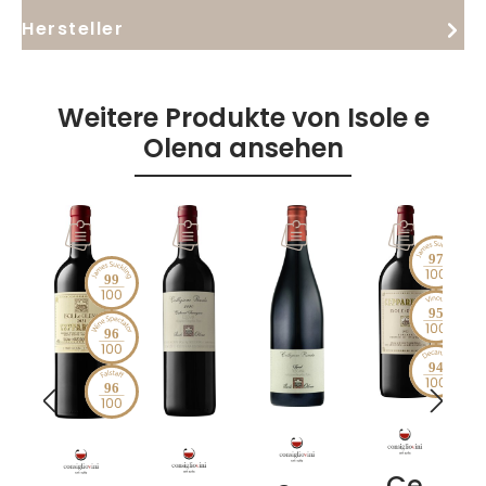
Hersteller
Weitere Produkte von Isole e
Olena ansehen
97
99
95
96
94
96
Ce