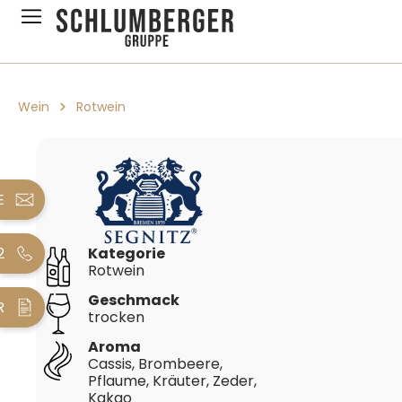
pringen
Zur Hauptnavigation springen
Wein
Rotwein
Bildergalerie überspringen
E
2
Kategorie
Rotwein
Geschmack
R
trocken
Aroma
Cassis, Brombeere,
Pflaume, Kräuter, Zeder,
Kakao