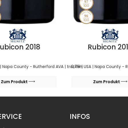
97
96
ubicon 2018
Rubicon 20
A | Napa County - Rutherford AVA | trocken
0,75l | USA | Napa County - 
Zum Produkt
Zum Produkt
ERVICE
INFOS