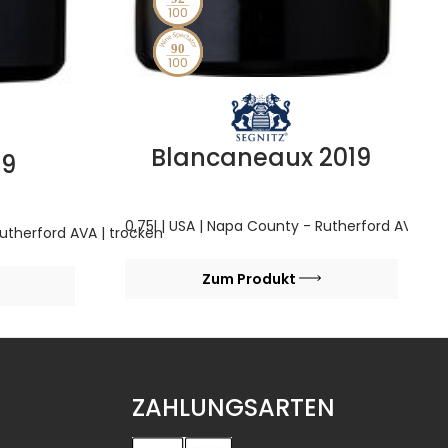
90
Blancaneaux 2019
19
0,75l | USA | Napa County - Rutherford AVA | t
Rutherford AVA | trocken
Zum Produkt
ZAHLUNGSARTEN