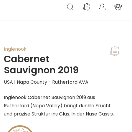
Du hast 0 Produkte au
Inglenook
Cabernet
Sauvignon 2019
USA | Napa County - Rutherford AVA
Inglenook Cabernet Sauvignon 2019 aus
Rutherford (Napa Valley) bringt dunkle Frucht
und präzise Struktur ins Glas. In der Nase Cassis,
Brombeere und schwarze Pflaume, ergänzt von
Unterholz, Kräutern und feiner Würze. Am