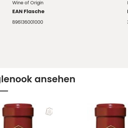
Wine of Origin
EAN Flasche
896136001000
glenook ansehen