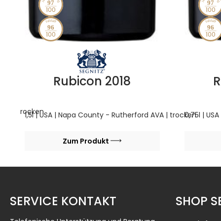
97
97
96
96
Rubicon 2018
R
AVA | trocken
1,5l | USA | Napa County - Rutherford AVA | trocken
0,75l | US
Zum Produkt
SERVICE KONTAKT
SHOP S