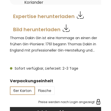
Koriander
Expertise herunterladen
Bild herunterladen
Thomas Dakin Gin ist eine Hommage an einen der
frühen Gin-Pioniere: 1761 begann Thomas Dakin in
England mit professioneller Gin-Herstellung und
setzte in einer wilden Zeit auf Qualität und
Handwerk. Der heutige Small Batch knüpft daran an
Sofort verfügbar, Lieferzeit: 2-3 Tage
und verbindet klassische Wacholderbasis mit Zitrus
und Orangenschale. Eine ungewöhnliche, aber fein
auswählen
Verpackungseinheit
dosierte Nuance ist ein Hauch frischer Meerrettich,
der dem Profil Tiefe und Charakter gibt, ohne zu
6er Karton
Flasche
dominieren. Destilliert wird in Kupferbrennblasen; mit
42 % vol. besitzt der Gin genug Struktur für Gin &
Preise werden nach Login angezeigt
Tonic, Collins oder moderne Kräuterdrinks. Ein klarer,