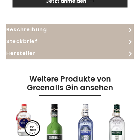
Jetzt anmelden
eigenständiger London-Dry-Stil mit Geschichte.
Beschreibung
Steckbrief
Hersteller
Weitere Produkte von
Greenalls Gin ansehen
ISC
Silber