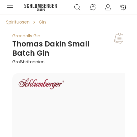
alt springen
Du hast 0 Produkte a
Spirituosen
Gin
Greenalls Gin
Thomas Dakin Small
Batch Gin
Großbritannien
Bildergalerie überspringen