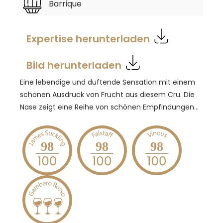
Barrique
Expertise herunterladen
Bild herunterladen
Eine lebendige und duftende Sensation mit einem
schönen Ausdruck von Frucht aus diesem Cru. Die
Nase zeigt eine Reihe von schönen Empfindungen
von Veilchen, Pflaumen, würzigen, kräuterartigen
Noten, wilden Rosen, schwarzem Pfeffer und
schwarzer Kirsche. Ausgewogen und fruchtig, mit
98
98
98
Noten von Orangen und Brombeeren. Am Gaumen
ist er cremig und komplex. Süß, voll, integrierte
Tannine, sauber und ausdrucksstark.
Trinktemperatur 16-18 Grad Celsius, gerne vorher
öffnen, bitte dekantieren. Passt sehr gut zum
Speisen mit dunklem Fleisch, z.B. Rinderfilet von