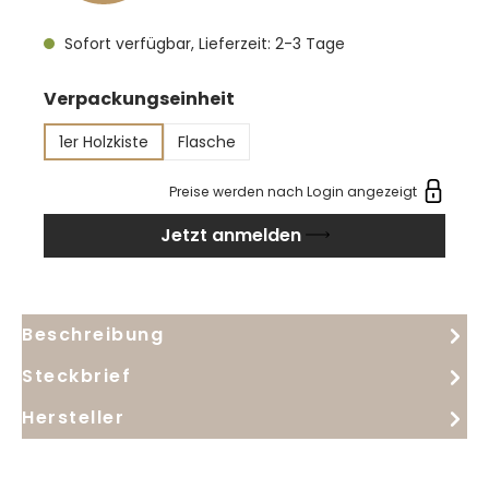
Kobe Rind gebraten mit Kartoffelstampf und
Sofort verfügbar, Lieferzeit: 2-3 Tage
Trüffeljus, zum geschmorten Gerichten und feinen
Wildgeflügel. Hartkäse aus Rohmilch oder
auswählen
Verpackungseinheit
aromatischer halbfester Schnittkäse passt auch
sehr gut dazu.
1er Holzkiste
Flasche
Preise werden nach Login angezeigt
Jetzt anmelden
Beschreibung
Steckbrief
Hersteller