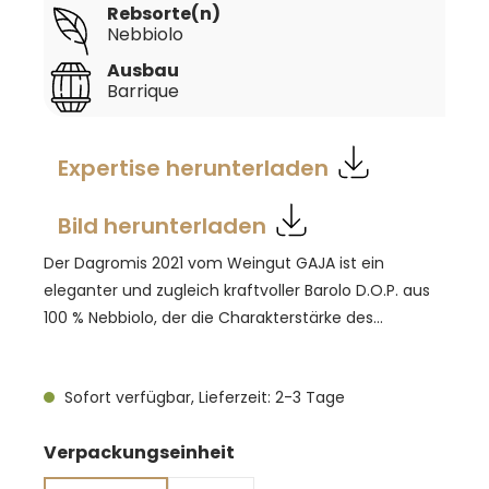
Rebsorte(n)
Nebbiolo
Ausbau
Barrique
Expertise herunterladen
Bild herunterladen
Der Dagromis 2021 vom Weingut GAJA ist ein
eleganter und zugleich kraftvoller Barolo D.O.P. aus
100 % Nebbiolo, der die Charakterstärke des
Jahrgangs eindrucksvoll widerspiegelt. 2021 war ein
trockenes Jahr mit unterdurchschnittlichen
Sofort verfügbar, Lieferzeit: 2-3 Tage
Temperaturen, wodurch die Trauben langsam
ausreifen konnten und Weine mit hoher
auswählen
Verpackungseinheit
Konzentration, intensiver Aromatik und dichter
Struktur entstanden. Nach einem regenreichen