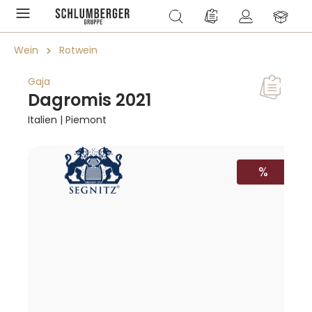
alt springen
Du hast 0 Produkte a
Wein
Rotwein
Gaja
Dagromis 2021
Italien | Piemont
Bildergalerie überspringen
RABATT
%