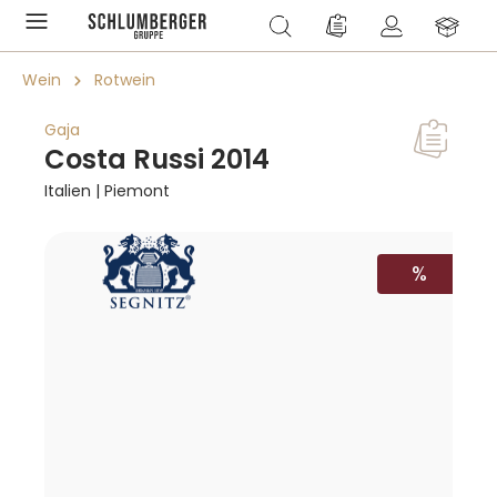
alt springen
Du hast 0 Produkte a
Wein
Rotwein
Gaja
Costa Russi 2014
Italien | Piemont
Bildergalerie überspringen
RABATT
%