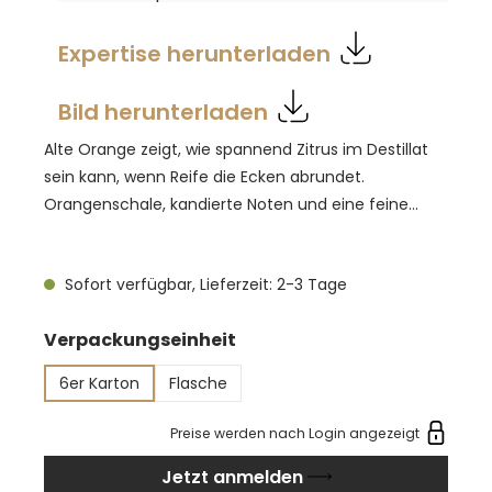
Expertise herunterladen
Bild herunterladen
Alte Orange zeigt, wie spannend Zitrus im Destillat
sein kann, wenn Reife die Ecken abrundet.
Orangenschale, kandierte Noten und eine feine
Bitterspur bilden den Kern. Die Fassreife ergänzt
Vanille und Holzgewürz, ohne die Orange zu
Sofort verfügbar, Lieferzeit: 2-3 Tage
verdecken. Am Gaumen rund und klar, mit einem
langen, aromatischen Nachhall. Ein Digestif, der
auswählen
Verpackungseinheit
nach dem Essen leichtfüßig wirkt, zugleich viel Duft
bietet. Besonders stimmig zu Schokolade, Espresso
6er Karton
Flasche
oder Nussgebäck.
Preise werden nach Login angezeigt
Jetzt anmelden