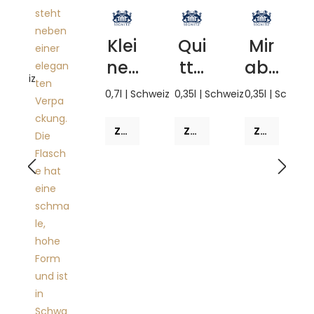
Klei
Qui
Mir
nes
tte
abe
 Schweiz
Pflü
Obs
lle
0,7l | Schweiz
0,35l | Schweiz
0,35l | Schweiz
mli
tbr
Ede
Ede
an
l-
Zum Produkt
Zum Produkt
Zum Produkt
l-
d
Fru
Fru
cht
cht
bra
bra
nd
nd