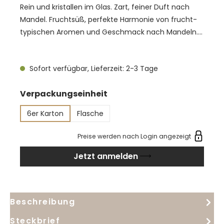
Rein und kristallen im Glas. Zart, feiner Duft nach
Mandel. Fruchtsüß, perfekte Harmonie von frucht-
typischen Aromen und Geschmack nach Mandeln.
Ein idealer Digestif, der ein gediegenes Essen durch
seine Eleganz und grandiose Geschmacksharmonie
Sofort verfügbar, Lieferzeit: 2-3 Tage
hervorragend abrundet. Versuchen Sie ihn auch
einmal als Apéro.
auswählen
Verpackungseinheit
6er Karton
Flasche
Preise werden nach Login angezeigt
Jetzt anmelden
Beschreibung
Steckbrief