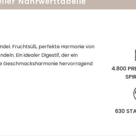
ller
Nährwerttabelle
Mandel. Fruchtsüß, perfekte Harmonie von
n. Ein idealer Digestif, der ein
iose Geschmacksharmonie hervorragend
4.800 P
SPI
630 ST