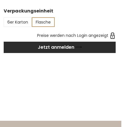
Versuchen Sie ihn auch einmal als Apéro.
auswählen
Verpackungseinheit
6er Karton
Flasche
Preise werden nach Login angezeigt
Jetzt anmelden