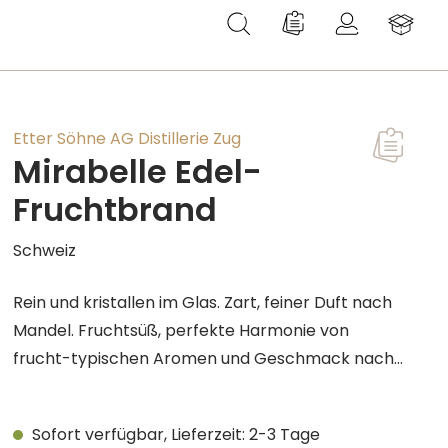
Du hast 0 Produkte au
Etter Söhne AG Distillerie Zug
Mirabelle Edel-
Fruchtbrand
Schweiz
Rein und kristallen im Glas. Zart, feiner Duft nach
Mandel. Fruchtsüß, perfekte Harmonie von
frucht-typischen Aromen und Geschmack nach
Mandeln. Ein idealer Digestif, der ein gediegenes
Essen durch seine Eleganz und grandiose
Sofort verfügbar, Lieferzeit: 2-3 Tage
Geschmacksharmonie hervorragend abrundet.