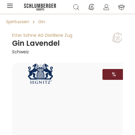
alt springen
Du hast 0 Produkte a
Spirituosen
Gin
Etter Söhne AG Distillerie Zug
Gin Lavendel
Schweiz
Bildergalerie überspringen
RABATT
%