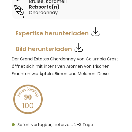
Brûlée, Karamell
Rebsorte(n)
Chardonnay
Expertise herunterladen
Bild herunterladen
Der Grand Estates Chardonnay von Columbia Crest
öffnet sich mit intensiven Aromen von frischen
Früchten wie Äpfeln, Birnen und Melonen. Diese
fruchtigen Noten werden von cremigen, buttrigen
Anklängen begleitet, die durch Nuancen von Crème
Brûlée und Karamell unterstrichen werden. Am
90
Gaumen präsentiert der Chardonnay eine
ausgewogene Struktur, bei der die reife Fruchtigkeit
durch eine lebendige Säure harmonisch ergänzt
Sofort verfügbar, Lieferzeit: 2-3 Tage
wird. Der Wein kombiniert Eleganz und Fülle und