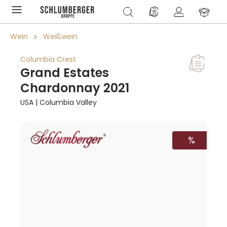
alt springen
Du hast 0 Produkte a
Wein
Weißwein
Columbia Crest
Grand Estates
Chardonnay 2021
USA | Columbia Valley
Bildergalerie überspringen
RABATT
%