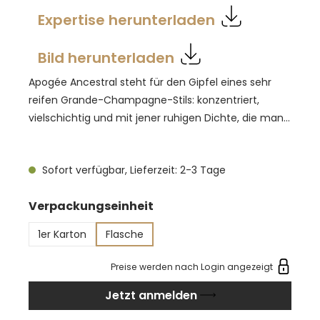
Expertise herunterladen
Bild herunterladen
Apogée Ancestral steht für den Gipfel eines sehr
reifen Grande-Champagne-Stils: konzentriert,
vielschichtig und mit jener ruhigen Dichte, die man
eher erschmeckt als beschreibt. Im Duft können
sich getrocknete Früchte, Nussnoten, Zitruszeste
Sofort verfügbar, Lieferzeit: 2-3 Tage
und fein eingewobene Gewürze zeigen, getragen
von dezentem Holzton. Am Gaumen wirkt der
auswählen
Verpackungseinheit
Cognac tief, samtig und präzise, mit langem,
trockenem Nachhall. Diese Abfüllung richtet sich an
1er Karton
Flasche
Genießer, die nicht nach Lautstärke suchen,
sondern nach Details, die sich mit jedem Schluck
Preise werden nach Login angezeigt
neu sortieren. Serviert im Nosing-Glas bei
Jetzt anmelden
Zimmertemperatur, mit Zeit und Ruhe.