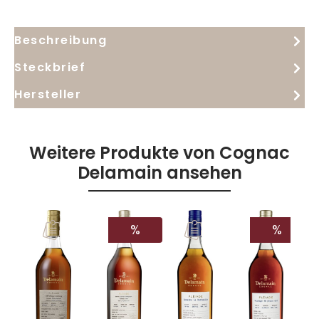
Beschreibung
Steckbrief
Hersteller
Weitere Produkte von Cognac
Delamain ansehen
RABATT
RABAT
%
%
WSC
014
ISW
021