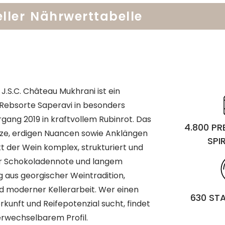
ller
Nährwerttabelle
.S.C. Château Mukhrani ist ein
 Rebsorte Saperavi in besonders
rgang 2019 in kraftvollem Rubinrot. Das
4.800 P
ze, erdigen Nuancen sowie Anklängen
SPI
 der Wein komplex, strukturiert und
ner Schokoladennote und langem
g aus georgischer Weintradition,
d moderner Kellerarbeit. Wer einen
630 ST
rkunft und Reifepotenzial sucht, findet
erwechselbarem Profil.