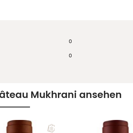
e Amphoren und werden
ng unter konstanten
chluss spontan vergärt.
scher Eiche ausgebaut und
0
0
hâteau Mukhrani ansehen