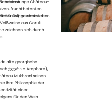
Eichenfass.
t werden. Junge Château-
siven, fruchtbetonten
it der Zeit gewinnen sie
ernet Sauvignon entstehen
ne aus Goruli
nc zeichnen sich durch
s.
e
nde alte georgische
isch ქვევრი = Amphore),
Château Mukhrani seinen
ie ihre Philosophie der
ntizität einer
eigens für den Wein
onamphoren welche in den
ausschaut. Die