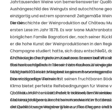
Jahrtausenden Weine von bemerkenswerter Qualität
Aushängeschild des Weinguts sind autochthone geo
einzigartig und extrem spannend! Zeitgemäße Weinb
Terroir.
Die Geschichte der Weinproduktion auf Château Mu
ersten Lese im Jahr 1878. Es war Ivane Mukhranbaton
königlichen Familie Bagrationi der, nach seiner Rück
er die hohe Kunst der Weinproduktionen in den Regi
Champagne studiert hatte, sich dazu entschließt, d
Châteaus in Georgien umzusetzen. Er erarbeitete sic
Archäologische Funde im Kaukasus lassen auf Weinhe
des herausragenden Terroirs am Kaukasus sowie d
Steinzeit schließen. In dieser historischen Weingeg
Fähigkeiten seiner Mitarbeiter einen hervorragenden
Mukhrani 100 Hektar eigene Lagen mit vorwiegend 
internationalen Weinwelt.
Das einzigartige Terroir mit seinen fruchtbaren B
Klima bietet perfekte Reifebedingungen für Weine
Qualität und Intensität. Patrick Honnef, amtierend
Château Mukhrani verbindet traditionellen Weinbau
Château Mukhrani, lernte sein Handwerk in Bordeau
Aus einzigartigen autochthonen sowie internationa
die Qualität vom Weinberg bis zur Flasche: pro He
entstehen ausgewogene Weine voller Eleganz und Inte