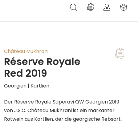
Du hast 0 Produkte au
Château Mukhrani
Réserve Royale
Red 2019
Georgien | Kartlien
Der Réserve Royale Saperavi QW Georgien 2019
von J.S.C. Château Mukhrani ist ein markanter
Rotwein aus Kartlien, der die georgische Rebsorte
Saperavi in besonders konzentrierter Form zeigt.
Im Glas leuchtet der Jahrgang 2019 in kraftvollem