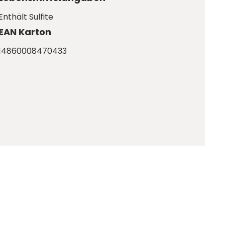
Enthält Sulfite
EAN Karton
14860008470433