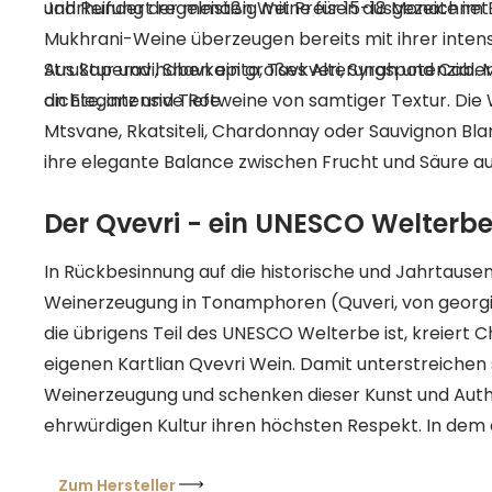
und Reifung der meisten Weine für 15-18 Monate im 
Jahrhundert regelmäßig mit Preisen ausgezeichne
Mukhrani-Weine überzeugen bereits mit ihrer inten
Struktur und haben ein großes Alterungspotenzial. M
Aus Saperavi, Shavkapito, Tavkveri, Syrah und Cab
an Eleganz und Tiefe.
dichte, intensive Rotweine von samtiger Textur. Die Weißwei
Mtsvane, Rkatsiteli, Chardonnay oder Sauvignon Bla
ihre elegante Balance zwischen Frucht und Säure au
Der Qvevri - ein UNESCO Welterb
In Rückbesinnung auf die historische und Jahrtause
Weinerzeugung in Tonamphoren (Quveri, von georg
die übrigens Teil des UNESCO Welterbe ist, kreiert 
eigenen Kartlian Qvevri Wein. Damit unterstreichen s
Weinerzeugung und schenken dieser Kunst und Authe
ehrwürdigen Kultur ihren höchsten Respekt. In dem 
gebauten Keller „Marani“ befinden sich 15 große T
Boden eingegraben sind, sodass nur die Öffnung her
Zum Hersteller