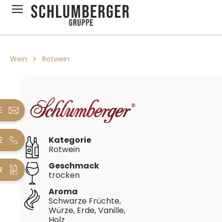
pringen
Zur Hauptnavigation springen
Wein
Rotwein
Bildergalerie überspringen
E
2
Kategorie
Rotwein
Geschmack
R
trocken
Aroma
Schwarze Früchte,
Würze, Erde, Vanille,
Holz