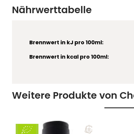
Nährwerttabelle
gequetschten Trauben und der Saft kommen in di
luftdicht verschlossen, wo der Wein dann monatela
Temperaturen und weitest gehendem Sauerstoffabs
Ein Teil wird anschließend im Holzfass aus französi
unfiltriert abgefüllt.
Brennwert in kJ pro 100ml:
Brennwert in kcal pro 100ml:
Weitere Produkte von C