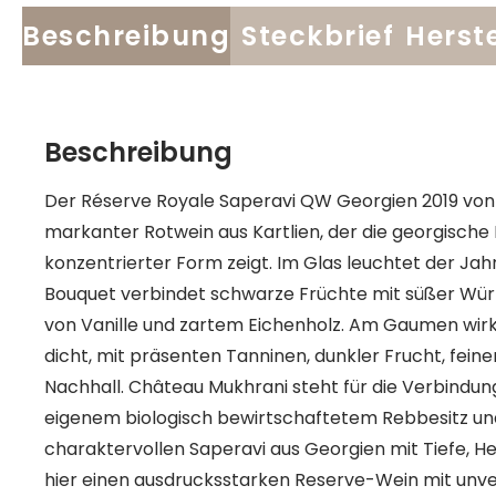
Beschreibung
Steckbrief
Herste
Beschreibung
Der Réserve Royale Saperavi QW Georgien 2019 von J
markanter Rotwein aus Kartlien, der die georgische
konzentrierter Form zeigt. Im Glas leuchtet der Jah
Bouquet verbindet schwarze Früchte mit süßer Wür
von Vanille und zartem Eichenholz. Am Gaumen wirkt
dicht, mit präsenten Tanninen, dunkler Frucht, fei
Nachhall. Château Mukhrani steht für die Verbindun
eigenem biologisch bewirtschaftetem Rebbesitz un
charaktervollen Saperavi aus Georgien mit Tiefe, He
hier einen ausdrucksstarken Reserve-Wein mit unv