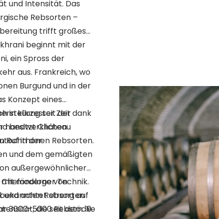
 und Intensität. Das
rgische Rebsorten –
ereitung trifft großes
khrani beginnt mit der
i, ein Spross der
kehr aus. Frankreich, wo
onen Burgund und in der
as Konzept eines
h in kürzester Zeit dank
rstellung seit der
er handwerklichen
end besitzt Château
 Ruf in der
autochthonen Rebsorten.
öden und dem gemäßigten
 von außergewöhnlicher
er Chefönologe von
 mit moderner Technik.
x und achtet streng auf
l bekannten Rebsorten
ktar 3000-5000 Rebstöcke
nsität, die seit dem 19.