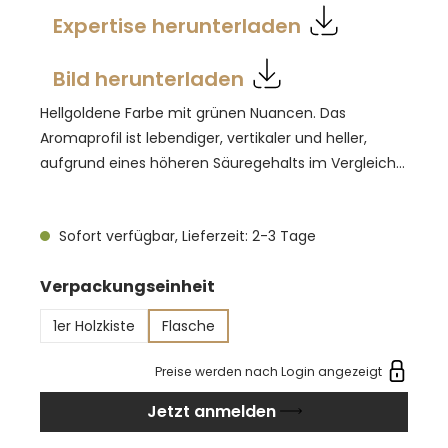
Expertise herunterladen
Bild herunterladen
Hellgoldene Farbe mit grünen Nuancen. Das
Aromaprofil ist lebendiger, vertikaler und heller,
aufgrund eines höheren Säuregehalts im Vergleich
zu früheren Jahrgängen. In der Nase zeigen sich
ausgeprägte rauchige Noten mit Anklängen an
Sofort verfügbar, Lieferzeit: 2-3 Tage
tropische Früchte, Aprikose und Pfirsich sowie
blumige Töne von gelben Blumen, Zitronengras und
auswählen
Verpackungseinheit
Kamille mit einem subtilen Hauch von mediterranen
Kräutern wie Rosmarin. Der Geschmack ist
1er Holzkiste
Flasche
ausgewogen mit einem ausgeprägten, herzhaften
Abgang. Gut gekühlt bei 9-10 Grad Celsius servieren,
Preise werden nach Login angezeigt
es ist ein toller Speisenbegleiter, passt sehr gut zu
Jetzt anmelden
gebratener Dorade in Parmaschinken-Mantel und
cremigem Risotto, geschmortem Gemüse,