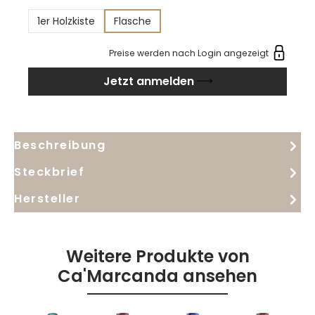
Tanninen und einer dichten Textur. Seine salzige
1er Holzkiste
Flasche
Note, typisch für den Bolgheri-Stil, verleiht ihm eine
unverwechselbare Frische und Tiefe, die den
Preise werden nach Login angezeigt
Jahrgang besonders prägt. Ein Wein, der Kraft und
Jetzt anmelden
Eleganz perfekt vereint.
Beschreibung
Steckbrief
Hersteller
Weitere Produkte von
Ca'Marcanda ansehen