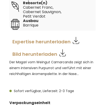
Rebsorte(n)
Cabernet Franc
,
Cabernet Sauvignon
,
Petit Verdot
Ausbau
Barrique
Expertise herunterladen
Bild herunterladen
Der Magari vom Weingut Camarcanda zeigt sich in
einem intensiven Purpurrot und verführt mit einer
reichhaltigen Aromenpalette. In der Nase
dominieren schwarze Früchte wie Pflaumen und
schwarze Johannisbeeren, begleitet von feinen
Sofort verfügbar, Lieferzeit: 2-3 Tage
Noten von schwarzem Tee und mediterranen
Kräutern wie Rosmarin und Thymian. Am Gaumen
auswählen
Verpackungseinheit
zeigt sich der Wein strukturiert, mit eleganten