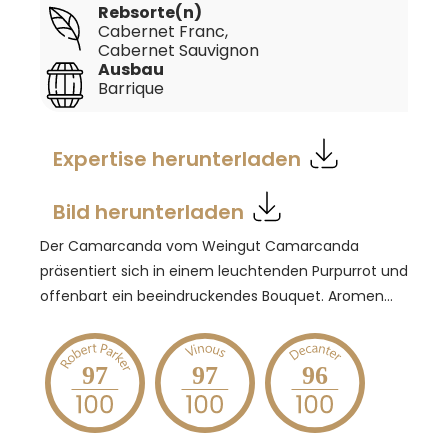
Rebsorte(n)
Cabernet Franc
,
Cabernet Sauvignon
Ausbau
Barrique
Expertise herunterladen
Bild herunterladen
Der Camarcanda vom Weingut Camarcanda
präsentiert sich in einem leuchtenden Purpurrot und
offenbart ein beeindruckendes Bouquet. Aromen
von kleinen Früchten wie Heidelbeeren und
Himbeeren verbinden sich mit einem Hauch von
Blutorange und floralen Noten von Lakritz und
97
97
96
Rosmarin. Mediterrane Kiefer verleiht dem Wein eine
klassische Bolgheri-Note. Am Gaumen zeigt sich der
Camarcanda kraftvoll und salzig, mit seidigen