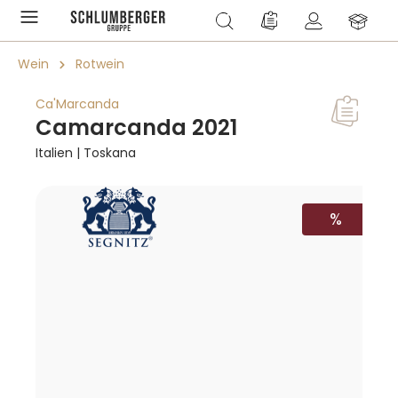
alt springen
Du hast 0 Produkte a
Wein
Rotwein
Ca'Marcanda
Camarcanda 2021
Italien | Toskana
Bildergalerie überspringen
RABATT
%