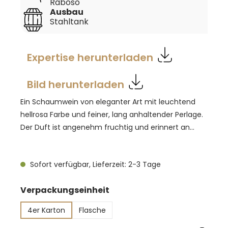
Raboso
Ausbau
Stahltank
Expertise herunterladen
Bild herunterladen
Ein Schaumwein von eleganter Art mit leuchtend
hellrosa Farbe und feiner, lang anhaltender Perlage.
Der Duft ist angenehm fruchtig und erinnert an
Himbeeren, Erdbeeren sowie nach Rosen. Im
Geschmack ist der Rosé frisch, saftig und lebendig
Sofort verfügbar, Lieferzeit: 2-3 Tage
und hinterlässt ein herrlich fruchtiges Mundgefühl.
Gut gekühlt au 6-8 Grad Celsius präsentiert sich der
auswählen
Verpackungseinheit
Motivo rosé als wunderbarer Aperitif oder Begleiter
für die Vorspeise.
4er Karton
Flasche