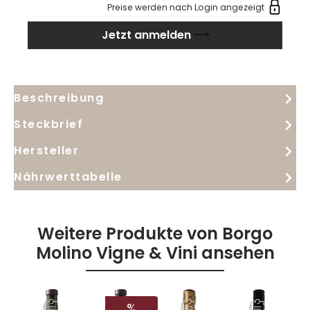
Preise werden nach Login angezeigt
Jetzt anmelden
Beschreibung
Steckbrief
Hersteller
Nährwerttabelle
Weitere Produkte von Borgo
Molino Vigne & Vini ansehen
RABATT
%