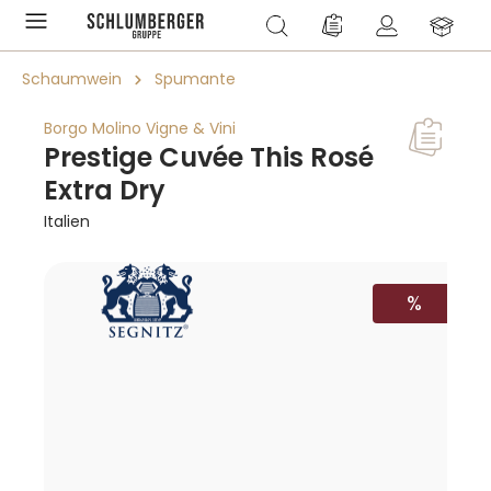
alt springen
Du hast 0 Produkte a
Schaumwein
Spumante
Borgo Molino Vigne & Vini
Prestige Cuvée This Rosé
Extra Dry
Italien
Bildergalerie überspringen
RABATT
%