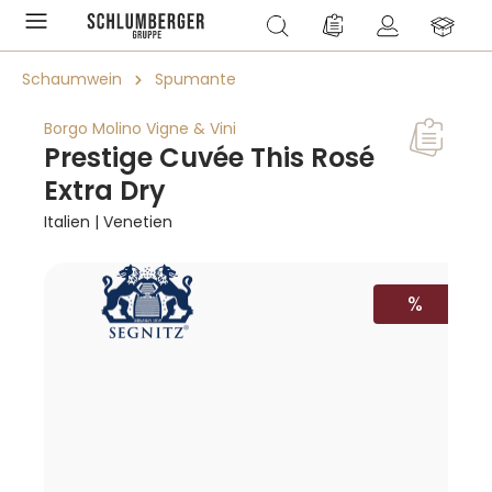
alt springen
Du hast 0 Produkte a
Schaumwein
Spumante
Borgo Molino Vigne & Vini
Prestige Cuvée This Rosé
Extra Dry
Italien | Venetien
Bildergalerie überspringen
RABATT
%