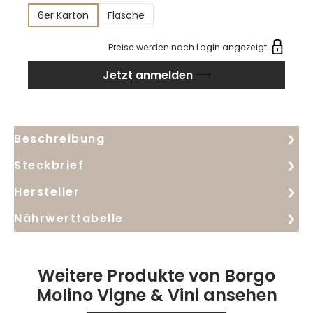
Frucht und einem harmonischen, langen Ausklang
6er Karton
Flasche
im Extra-Dry-Stil. Die Cuvée aus Glera, Pinot Nero
und Raboso verbindet duftige Eleganz mit Struktur.
Preise werden nach Login angezeigt
Perfekt als Aperitif und als Begleiter zur Vorspeise –
Jetzt anmelden
ein Rosé, der den Moment auf den Punkt bringt.
Beschreibung
Steckbrief
Hersteller
Nährwerttabelle
Weitere Produkte von Borgo
Molino Vigne & Vini ansehen