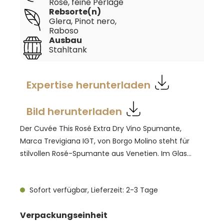
Rose, feine Perlage
Rebsorte(n)
Glera
, Pinot nero
,
Raboso
Ausbau
Stahltank
Expertise herunterladen
Bild herunterladen
Der Cuvée This Rosé Extra Dry Vino Spumante,
Marca Trevigiana IGT, von Borgo Molino steht für
stilvollen Rosé-Spumante aus Venetien. Im Glas
zeigt er ein klares Hellrosa mit feiner, lang
anhaltender Perlage. Das Bouquet wirkt präzise
Sofort verfügbar, Lieferzeit: 2-3 Tage
fruchtbetont und erinnert an Himbeeren, Erdbeeren
und zarte Rosennoten. Am Gaumen präsentiert er
auswählen
Verpackungseinheit
sich saftig und klar, mit feinem Schmelz, reintöniger