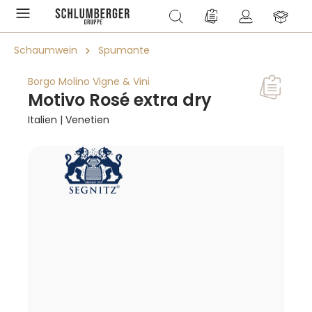
alt springen
Du hast 0 Produkte a
Schaumwein
Spumante
Borgo Molino Vigne & Vini
Motivo Rosé extra dry
Italien | Venetien
Bildergalerie überspringen