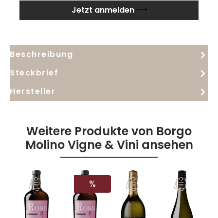
Jetzt anmelden
Beschreibung
Steckbrief
Hersteller
Weitere Produkte von Borgo
Molino Vigne & Vini ansehen
RABATT
%