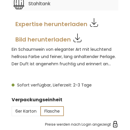
Stahltank
Expertise herunterladen
Bild herunterladen
Ein Schaumwein von eleganter Art mit leuchtend
hellrosa Farbe und feiner, lang anhaltender Perlage.
Der Duft ist angenehm fruchtig und erinnert an
Himbeeren, Erdbeeren sowie nach Rosen. Im
Geschmack ist der Rosé frisch, saftig und lebendig
Sofort verfügbar, Lieferzeit: 2-3 Tage
und hinterlässt ein herrlich fruchtiges Mundgefühl.
Gut gekühlt au 6-8 Grad Celsius präsentiert sich der
auswählen
Verpackungseinheit
Motivo rosé als wunderbarer Aperitif oder Begleiter
für die Vorspeise.
6er Karton
Flasche
Preise werden nach Login angezeigt