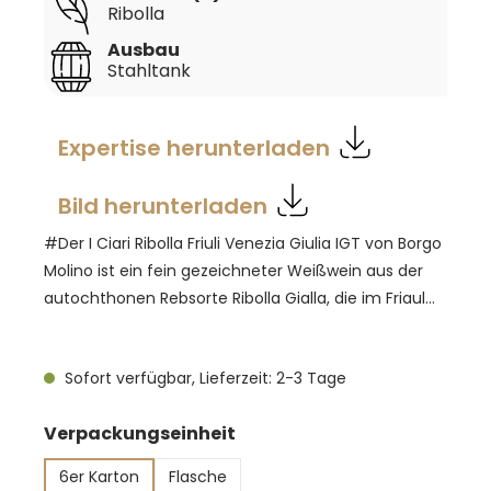
Ribolla
Ausbau
Stahltank
Expertise herunterladen
Bild herunterladen
#Der I Ciari Ribolla Friuli Venezia Giulia IGT von Borgo
Molino ist ein fein gezeichneter Weißwein aus der
autochthonen Rebsorte Ribolla Gialla, die im Friaul
und im Grenzgebiet zu Slowenien verwurzelt ist. Im
Glas zeigt er ein helles Gelb mit zartem Schimmer.
Sofort verfügbar, Lieferzeit: 2-3 Tage
In der Nase wirkt er feinfruchtig und klar, mit
Anklängen von Zitrus, Apfel und einem Hauch weißer
auswählen
Verpackungseinheit
Blüten. Am Gaumen präsentiert er sich leichtfüßig,
präzise und trocken, getragen von einer präsenten
6er Karton
Flasche
Säure und einem sauberen, anhaltenden Finale.