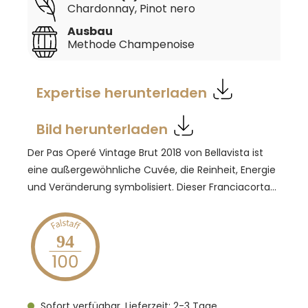
Chardonnay
, Pinot nero
Ausbau
Methode Champenoise
Expertise herunterladen
Bild herunterladen
Der Pas Operé Vintage Brut 2018 von Bellavista ist
eine außergewöhnliche Cuvée, die Reinheit, Energie
und Veränderung symbolisiert. Dieser Franciacorta
wird aus einer strengen Auswahl von Chardonnay-
und Pinot Nero-Trauben hergestellt, die
ausschließlich aus über 30 Jahre alten, meist nach
94
Südosten ausgerichteten Weinbergen stammen.
Die Cuvée besteht aus 40 sorgfältig ausgewählten
Weinen eines Jahrgangs und zielt darauf ab, einen
Sofort verfügbar, Lieferzeit: 2-3 Tage
raffinierten, eleganten und kompromisslosen