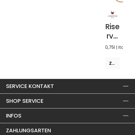
Rise
rva
Vitt
0,75l | Italien
orio
Mor
Zum Produkt
etti
Extr
SERVICE KONTAKT
a
Bru
SHOP SERVICE
t
INFOS
201
6
ZAHLUNGSARTEN