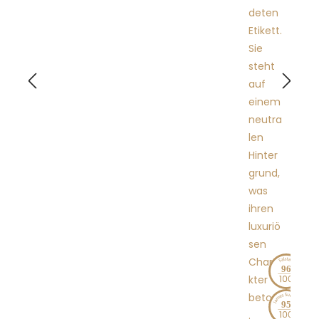
8
Bru
2
t
Ma
202
gnu
1
m
A00
2
96
95