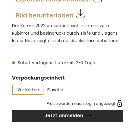
Bild herunterladen
Der Korem 2022 präsentiert sich in intensivem
Rubinrot und beeindruckt durch Tiefe und Eleganz.
In der Nase zeigt er sich ausdrucksstark, anhaltend
und harmonisch. Am Gaumen offenbart er einen
vollmundigen, runden Körper mit sanfter Textur und
Sofort verfügbar, Lieferzeit: 2-3 Tage
feinem Gleichgewicht zwischen Frucht und Struktur.
Die Gärung erfolgt über 10 bis 12 Tage, gefolgt von
auswählen
Verpackungseinheit
der malolaktischen Fermentation in emaillierten
Zementtanks. Anschließend reift der Wein sechs
12er Karton
Flasche
Monate in der Flasche, um seine geschmeidige Fülle
zu entwickeln. Die kalkhaltig-lehmigen Böden und
Preise werden nach Login angezeigt
die reichhaltige Sonne Sardiniens prägen seinen
Jetzt anmelden
ausgewogenen Charakter und verleihen ihm Länge
und Eleganz.