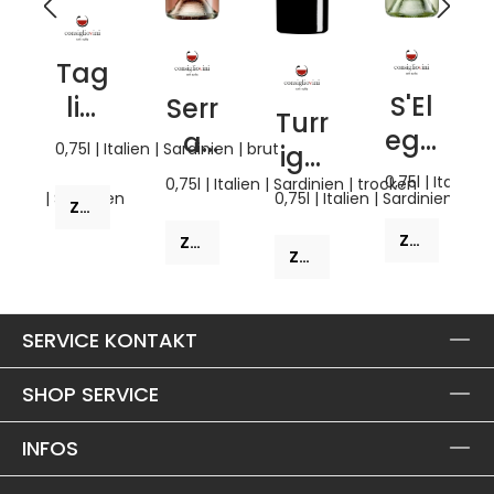
Tag
S'El
lia
Serr
Turr
ega
ma
a
0,75l | Italien | Sardinien | brut
iga
s
re
Lori
0,75l | Italien 
202
0,75l | Italien | Sardinien | trocken
ien
Italien | Sardinien
0,75l | Italien | Sardinien | tr
202
Ros
202
Zum Produkt
2
5
é
3
Zum Produkt
Zum Produkt
Zum Produkt
Bru
t
SERVICE KONTAKT
SHOP SERVICE
INFOS