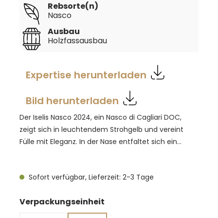
Rebsorte(n)
Nasco
Ausbau
Holzfassausbau
Expertise herunterladen
Bild herunterladen
Der Iselis Nasco 2024, ein Nasco di Cagliari DOC,
zeigt sich in leuchtendem Strohgelb und vereint
Fülle mit Eleganz. In der Nase entfaltet sich ein
harmonisches, weit gefächertes Bouquet mit Noten
von gelben Blüten, tropischen Früchten und einem
Sofort verfügbar, Lieferzeit: 2-3 Tage
feinen, moosigen Unterton. Am Gaumen wirkt er
weich, rund und einhüllend, die Aromen des
auswählen
Verpackungseinheit
Bouquets kehren in perfekter Balance zurück. Der
Wein reift etwa 60 Tage auf der Feinhefe, was ihm