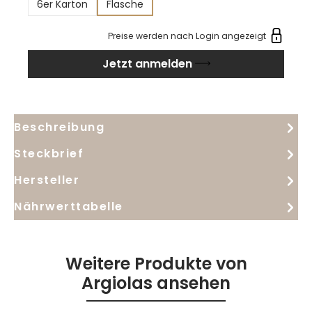
6er Karton
Flasche
zusätzliche Tiefe und Struktur verleiht. Durch
Kaltmazeration, sanftes Pressen und
Preise werden nach Login angezeigt
temperaturkontrollierte Gärung entsteht ein
Jetzt anmelden
ausdrucksstarker Weißwein, dessen Herkunft von
kalkreichen, aus Mergelkalk entstandenen Böden
seine elegante Mineralität prägt.
Beschreibung
Steckbrief
Hersteller
Nährwerttabelle
Weitere Produkte von
Argiolas ansehen