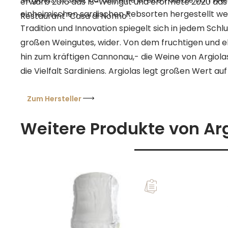
erwarb 2016 das IS-Weingut und eröffnete 2020 das
einheimischen sardischen Rebsorten hergestellt we
Restaurant "Casa di Nonno".
Tradition und Innovation spiegelt sich in jedem Schl
großen Weingutes, wider. Von dem fruchtigen und 
hin zum kräftigen Cannonau,- die Weine von Argiol
die Vielfalt Sardiniens. Argiolas legt großen Wert a
Die Weinberge werden mit Respekt für die Umwelt b
Weingut setzt auf umweltfreundliche Praktiken. Di
Zum Hersteller
dazu bei, die einzigartige Natur und Terroir von Sa
Weitere Produkte von Ar
Generationen zu bewahren.