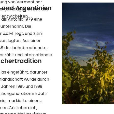
elung von Vermentino-
 und Argentinien
ergelhaltigen Böden des
 entwickelten.
als Antonio 1979 eine
n unternahm. Die
d.M. liegt, und Sisini
on legten. Aus einer
988 der bahnbrechende
s zählt und internationale
chertradition
las eingeführt, darunter
inlandschaft wurde durch
n Jahren 1995 und 1999
iliengeneration im Jahr
io, markierte einen
neuen Gästebereich,
inen anzubieten, die aus