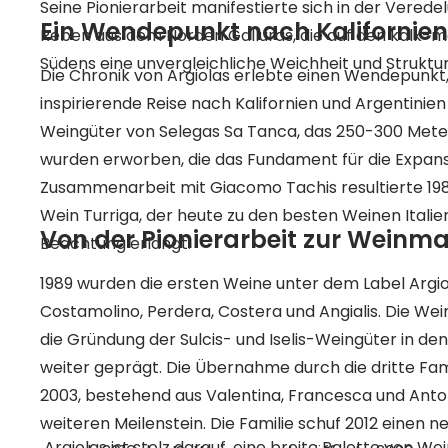
Seine Pionierarbeit manifestierte sich in der Vered
Ein Wendepunkt nach Kalifornien
Reben aus dem Norden Galluras, die auf den kalk-m
Südens eine unvergleichliche Weichheit und Struktur
Die Chronik von Argiolas erlebte einen Wendepunkt, 
inspirierende Reise nach Kalifornien und Argentinie
Weingüter von Selegas Sa Tanca, das 250-300 Meter ü.
wurden erworben, die das Fundament für die Expansi
Zusammenarbeit mit Giacomo Tachis resultierte 1
Wein Turriga, der heute zu den besten Weinen Italien
Von der Pionierarbeit zur Weinma
Beachtung erlangt.
1989 wurden die ersten Weine unter dem Label Argio
Costamolino, Perdera, Costera und Angialis. Die We
die Gründung der Sulcis- und Iselis-Weingüter in de
weiter geprägt. Die Übernahme durch die dritte Fam
2003, bestehend aus Valentina, Francesca und Anton
weiteren Meilenstein. Die Familie schuf 2012 einen 
Argiolas ist stolz darauf, eine breite Palette von We