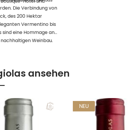
 Boutique-Hotel und
rden. Die Verbindung von
uck, des 200 Hektar
eleganten Vermentino bis
as sind eine Hommage an
uf nachhaltigen Weinbau.
ewirtschaftet, und das
eses Engagement trägt
rdinien für kommende
giolas ansehen
NEU