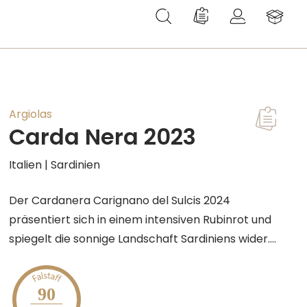
Du hast 0 Produkte au
Argiolas
Carda Nera 2023
Italien | Sardinien
Der Cardanera Carignano del Sulcis 2024
präsentiert sich in einem intensiven Rubinrot und
spiegelt die sonnige Landschaft Sardiniens wider.
In der Nase entfaltet er ein kräftiges Bouquet mit
Noten von wilder Macchia Mediterranea und
90
frischen roten Früchten. Am Gaumen zeigt er sich