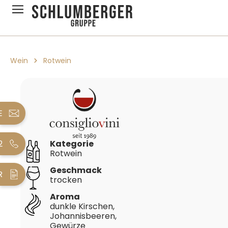
pringen
Zur Hauptnavigation springen
Wein
Rotwein
Bildergalerie überspringen
E
2
Kategorie
Rotwein
Geschmack
R
trocken
Aroma
dunkle Kirschen,
Johannisbeeren,
Gewürze