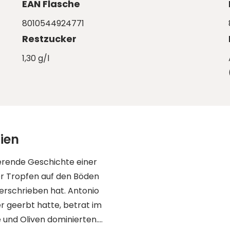
EAN Flasche
8010544924771
Restzucker
1,30 g/l
ien
ierende Geschichte einer
iger Tropfen auf den Böden
verschrieben hat. Antonio
r geerbt hatte, betrat im
 und Oliven dominierten.