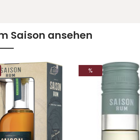
um Saison ansehen
ATT
RABATT
%