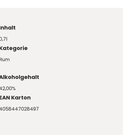
Inhalt
0,7l
Kategorie
Rum
Alkoholgehalt
42,00%
EAN Karton
4058447028497