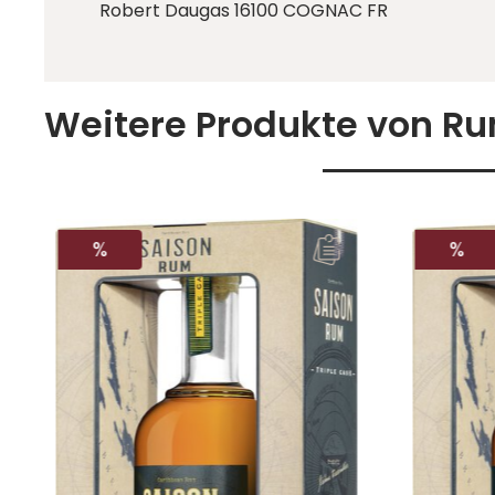
Robert Daugas 16100 COGNAC FR
Weitere Produkte von R
RABATT
RAB
%
%