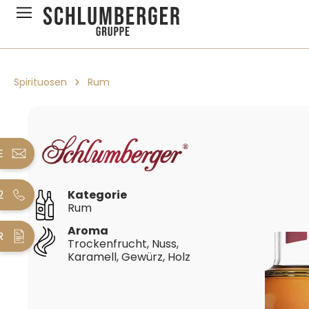
pringen
Zur Hauptnavigation springen
Spirituosen
Rum
Bildergalerie überspringen
E
2
Kategorie
Rum
Aroma
R
Trockenfrucht, Nuss,
Karamell, Gewürz, Holz