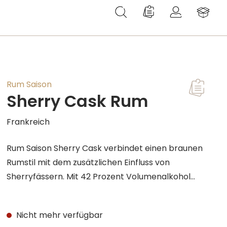
Du hast 0 Produkte au
Rum Saison
Sherry Cask Rum
T
Frankreich
Rum Saison Sherry Cask verbindet einen braunen
Rumstil mit dem zusätzlichen Einfluss von
Sherryfässern. Mit 42 Prozent Volumenalkohol
bleibt er vielseitig, gewinnt aber an fruchtiger
Tiefe und würziger Fassnote, die Sherry-Holz oft
Nicht mehr verfügbar
mitbringt. Im Glas darf man Anklänge von