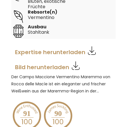
Blüten, exotische
Früchte
Rebsorte(n)
Vermentino
Ausbau
Stahltank
Expertise herunterladen
Bild herunterladen
Der Campo Maccione Vermentino Maremma von
Rocca delle Macìe ist ein eleganter und frischer
Weißwein aus der Maremma-Region in der
südlichen Toskana. Hergestellt aus 100 %
Vermentino-Trauben, zeigt er das ganze Potenzial
dieser autochthonen Rebsorte. Der Wein präsentiert
91
90
sich in einem klaren Strohgelb und besticht durch
ein intensives Bouquet von Zitrusfrüchten, weißen