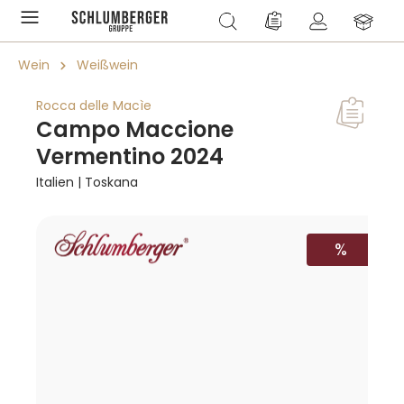
alt springen
Du hast 0 Produkte a
Wein
Weißwein
Rocca delle Macìe
Campo Maccione
Vermentino 2024
Italien | Toskana
Bildergalerie überspringen
RABATT
%