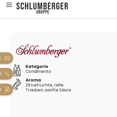
pringen
Zur Hauptnavigation springen
Bildergalerie überspringen
E
Kategorie
Condimento
2
Aroma
Zitrusfrüchte, reife
R
Trauben, sanfte Säure