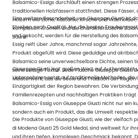
Balsamico-Essigs durchläuft einen strengen Prozess 
traditionellen Holzfässern stattfindet. Diese Fässer
Eine weitere Besonderheit von Giuseppe Giusti ist 
Hölzern wie Eiche, Kastanie, Kirsche und Wacholder,
Streben nach Qualität. Nur die besten Traubenmoste
komplexen Aromen und die charakteristische Bala
und gekocht, werden für die Herstellung des Balsam
Säure.
Essig reift über Jahre, manchmal sogar Jahrzehnte, 
Produkt abgefüllt wird. Diese geduldige und akribisc
Balsamico seine unverwechselbare Dichte, seinen 
Giuseppe Giusti legt großen Wert auf Authentizität 
seine seidige Textur. Jede Flasche Giuseppe Giusti B
Unternehmen setzt auf traditionelle Methoden, die 
Meisterwerk, das die Seele und Tradition der Region
Einzigartigkeit der Region bewahren. Die Verbindung
Familienrezepten und nachhaltigen Praktiken trägt 
Balsamico-Essig von Giuseppe Giusti nicht nur ein kul
sondern auch ein Produkt, das die Umwelt respektier
Die Produkte von Giuseppe Giusti, wie der vielfach
di Modena Giusti 25 Gold Medal, sind weltweit für i
und ihren tiefen, komplexen Geschmack bekannt. D