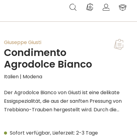
Du hast 0 Produkte au
Giuseppe Giusti
Condimento
Agrodolce Bianco
Italien | Modena
Der Agrodolce Bianco von Giusti ist eine delikate
Essigspezialität, die aus der sanften Pressung von
Trebbiano-Trauben hergestellt wird. Durch die
Reifung in Fässern aus französischer Eiche und
Esche behält der Essig seine zarten Frucht- und
Sofort verfügbar, Lieferzeit: 2-3 Tage
Zitrusaromen. Der weiße Traubenmost wird mit