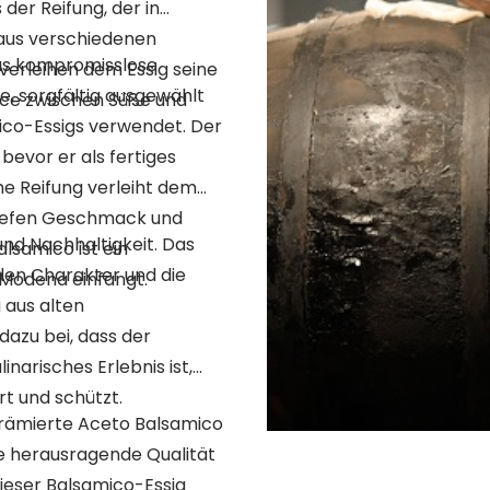
der Reifung, der in
, aus verschiedenen
das kompromisslose
 verleihen dem Essig seine
, sorgfältig ausgewählt
nce zwischen Süße und
ico-Essigs verwendet. Der
bevor er als fertiges
he Reifung verleiht dem
tiefen Geschmack und
und Nachhaltigkeit. Das
alsamico ist ein
den Charakter und die
 Modena einfängt.
 aus alten
dazu bei, dass der
inarisches Erlebnis ist,
t und schützt.
 prämierte Aceto Balsamico
hre herausragende Qualität
ieser Balsamico-Essig