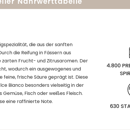
ller
Nährwerttabelle
igspezialität, die aus der sanften
urch die Reifung in Fässern aus
e zarten Frucht- und Zitrusaromen. Der
4.800 P
cht, wodurch ein ausgewogenes und
SPI
feine, frische Säure geprägt ist. Diese
e Bianco besonders vielseitig in der
es Gemüse, Fisch oder weißes Fleisch.
e eine raffinierte Note.
630 ST